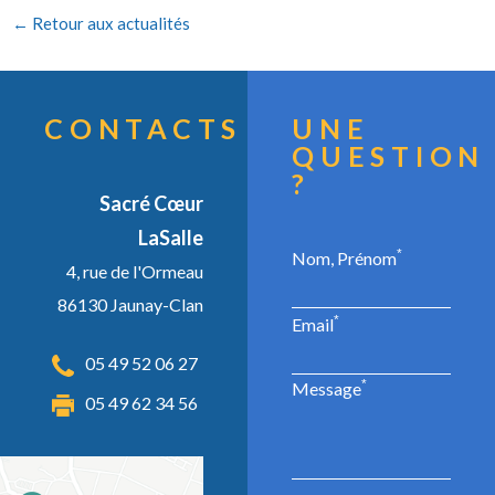
← Retour aux actualités
CONTACTS
UNE
QUESTION
?
Sacré Cœur
LaSalle
*
Nom, Prénom
4, rue de l'Ormeau
86130 Jaunay-Clan
*
Email
05 49 52 06 27
*
Message
05 49 62 34 56