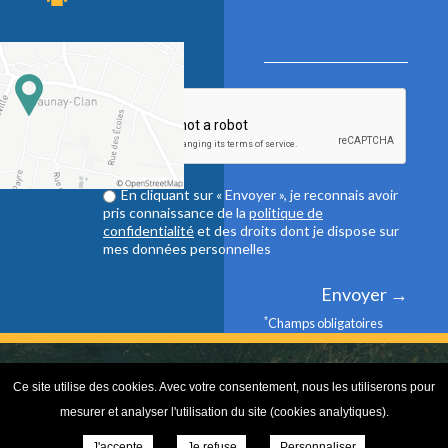
En cliquant sur « Envoyer », je reconnais avoir
pris connaissance de la
politique de
confidentialité
et des droits dont je dispose sur
mes données personnelles
*
Champs obligatoires
Ce site utilise des cookies. Avec votre consentement, nous les utiliserons pour
© Copyright 2024
Site réalisé par l'ONPC
/
Enseignement
mesurer et analyser l'utilisation du site (cookies analytiques).
J'accepte
Je refuse
Personnaliser