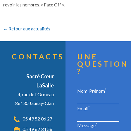
revoir les nombres, « Face Off ».
← Retour aux actualités
CONTACTS
UNE
QUESTION
?
Sacré Cœur
LaSalle
*
Nom, Prénom
4, rue de l'Ormeau
86130 Jaunay-Clan
*
Email
05 49 52 06 27
*
Message
05 49 62 34 56